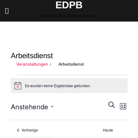
EDPB
Zum
Inhalt
Aeroclub Bad Ditzenbach e.V.
springen
Arbeitsdienst
Veranstaltungen
Arbeitsdienst
Veranstaltungen
Es wurden keine Ergebnisse gefunden.
Hinweis
Veranstalt
SUCHE
Verans
Anstehende
LISTE
Suche
Ansich
und
Datum
Naviga
Ansichten,
wählen.
Veranstaltungen
Vorherige
Heute
Navigation