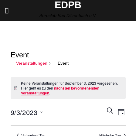
EDPB
Zum
Inhalt
Aeroclub Bad Ditzenbach e.V.
springen
Event
Veranstaltungen
Event
Veranstaltungen
Keine Veranstaltungen für September 3, 2023 vorgesehen.
für
Hier geht es zu den
nächsten bevorstehenden
Hinweis
September
Veranstaltungen
.
3,
2023
Veranstalt
SUCHE
Verans
9/3/2023
TAG
Suche
Ansich
und
Datum
Naviga
Ansichten,
wählen.
Vorheriger Tag
Nächster Tag