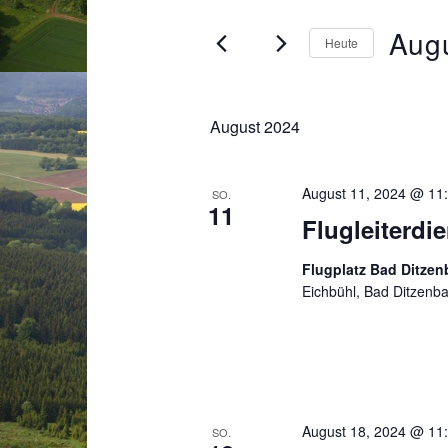
Suche
Ansichten,
nach
Augu
Heute
Veranstaltungen
Navigation
Schlüsselwort.
Datum
wählen.
August 2024
August 11, 2024 @ 11
SO.
11
Flugleiterd
Flugplatz Bad Ditze
Eichbühl, Bad Ditzenb
August 18, 2024 @ 11
SO.