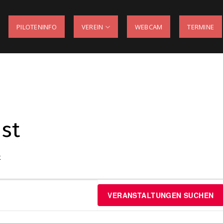
PILOTENINFO
VEREIN
WEBCAM
TERMINE
nst
t
VERANSTALTUNGEN SUCHEN