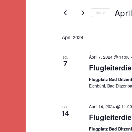
Suche
Ansichten,
nach
Apri
Heute
Veranstaltungen
Navigation
Schlüsselwort.
Datum
wählen.
April 2024
April 7, 2024 @ 11:00
SO.
7
Flugleiterdie
Flugplatz Bad Ditze
Eichbühl, Bad Ditzenb
April 14, 2024 @ 11:00
SO.
14
Flugleiterdie
Flugplatz Bad Ditze