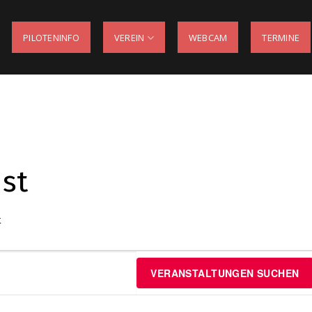
PILOTENINFO
VEREIN
WEBCAM
TERMINE
nst
t
VERANSTALTUNGEN SUCHEN