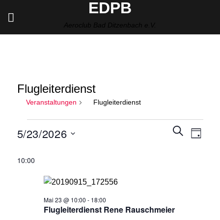
EDPB
Zum
Inhalt
Aeroclub Bad Ditzenbach e.V.
springen
Flugleiterdienst
Veranstaltungen
Flugleiterdienst
Veranstaltungen
Veranstalt
SUCHE
Verans
5/23/2026
für
TAG
Suche
Ansich
Mai
und
Datum
Naviga
23,
10:00
Ansichten,
wählen.
2026
Navigation
Mai 23 @ 10:00
-
18:00
Flugleiterdienst Rene Rauschmeier