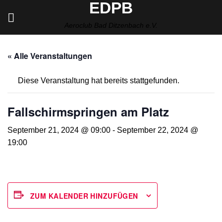
EDPB
Zum
Inhalt
Aeroclub Bad Ditzenbach e.V.
springen
« Alle Veranstaltungen
Diese Veranstaltung hat bereits stattgefunden.
Fallschirmspringen am Platz
September 21, 2024 @ 09:00
-
September 22, 2024 @
19:00
ZUM KALENDER HINZUFÜGEN