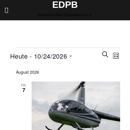
EDPB
Zum
Inhalt
Aeroclub Bad Ditzenbach e.V.
springen
Veranstaltungen
Veranstalt
SUCHE
Verans
Heute
 - 
10/24/2026
LISTE
Suche
Ansich
und
Datum
Naviga
August 2026
Ansichten,
wählen.
Navigation
FR.
7