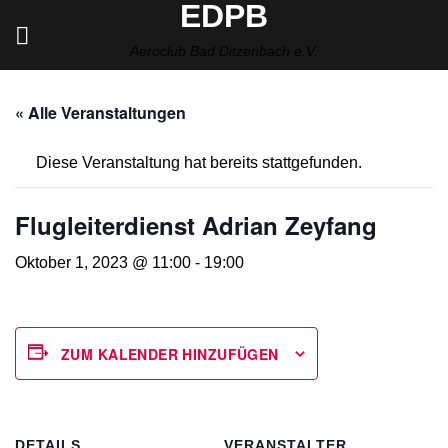
EDPB
Zum
Inhalt
Aeroclub Bad Ditzenbach e.V.
springen
« Alle Veranstaltungen
Diese Veranstaltung hat bereits stattgefunden.
Flugleiterdienst Adrian Zeyfang
Oktober 1, 2023 @ 11:00
-
19:00
ZUM KALENDER HINZUFÜGEN
DETAILS
VERANSTALTER