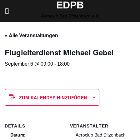
EDPB
Zum
Inhalt
Aeroclub Bad Ditzenbach e.V.
springen
« Alle Veranstaltungen
Flugleiterdienst Michael Gebel
September 6 @ 09:00
-
18:00
ZUM KALENDER HINZUFÜGEN
DETAILS
VERANSTALTER
Datum:
Aeroclub Bad Ditzenbach