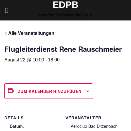
EDPB
Zum
Inhalt
Aeroclub Bad Ditzenbach e.V.
springen
« Alle Veranstaltungen
Flugleiterdienst Rene Rauschmeier
August 22 @ 10:00
-
18:00
ZUM KALENDER HINZUFÜGEN
DETAILS
VERANSTALTER
Datum:
Aeroclub Bad Ditzenbach