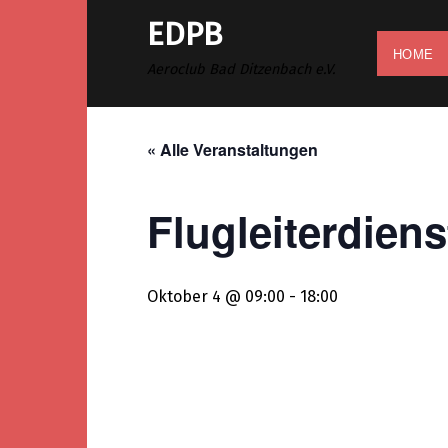
Zum
EDPB
Inhalt
HOME
springen
Aeroclub Bad Ditzenbach e.V.
« Alle Veranstaltungen
Flugleiterdiens
Oktober 4 @ 09:00
-
18:00