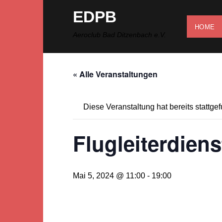
Zum
EDPB
Inhalt
HOME
springen
Aeroclub Bad Ditzenbach e.V.
« Alle Veranstaltungen
Diese Veranstaltung hat bereits stattge
Flugleiterdiens
Mai 5, 2024 @ 11:00
-
19:00