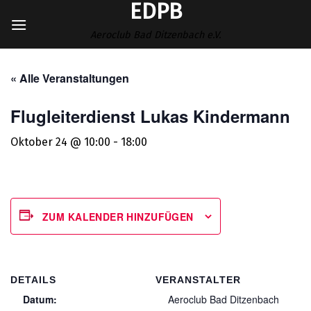
EDPB
Zum
Inhalt
Aeroclub Bad Ditzenbach e.V.
springen
« Alle Veranstaltungen
Flugleiterdienst Lukas Kindermann
Oktober 24 @ 10:00
-
18:00
ZUM KALENDER HINZUFÜGEN
DETAILS
VERANSTALTER
Datum:
Aeroclub Bad Ditzenbach