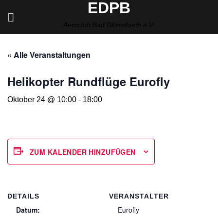
EDPB
Zum
Inhalt
Aeroclub Bad Ditzenbach e.V.
springen
« Alle Veranstaltungen
Helikopter Rundflüge Eurofly
Oktober 24 @ 10:00
-
18:00
ZUM KALENDER HINZUFÜGEN
DETAILS
VERANSTALTER
Datum:
Eurofly