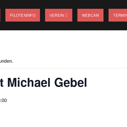
PILOTENINFO
VEREIN
WEBCAM
TERMI
funden.
st Michael Gebel
8:00