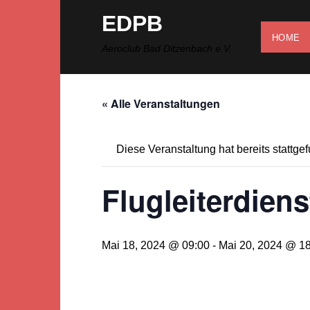
Zum
EDPB
Inhalt
HOME
springen
Aeroclub Bad Ditzenbach e.V.
« Alle Veranstaltungen
Diese Veranstaltung hat bereits stattge
Flugleiterdien
Mai 18, 2024 @ 09:00
-
Mai 20, 2024 @ 1