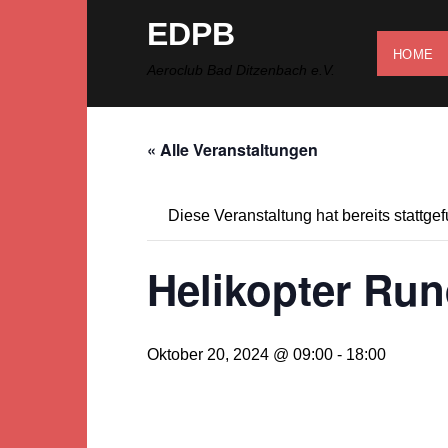
Zum
EDPB
Inhalt
HOME
springen
Aeroclub Bad Ditzenbach e.V.
« Alle Veranstaltungen
Diese Veranstaltung hat bereits stattge
Helikopter Run
Oktober 20, 2024 @ 09:00
-
18:00