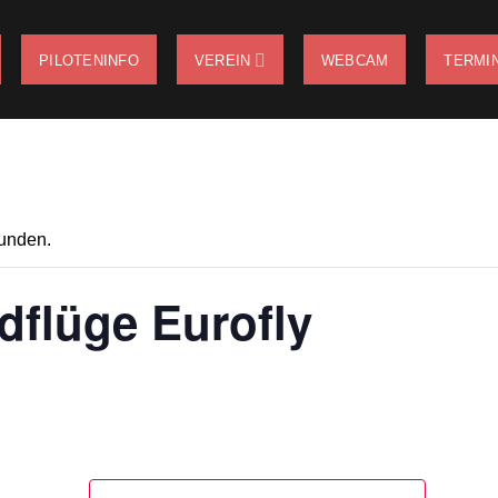
PILOTENINFO
VEREIN
WEBCAM
TERMI
funden.
dflüge Eurofly